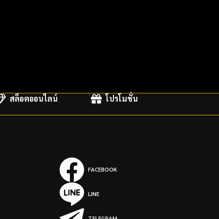
สล็อตออนไลน์
โปรโมชั่น
FACEBOOK
LINE
TELEGRAM