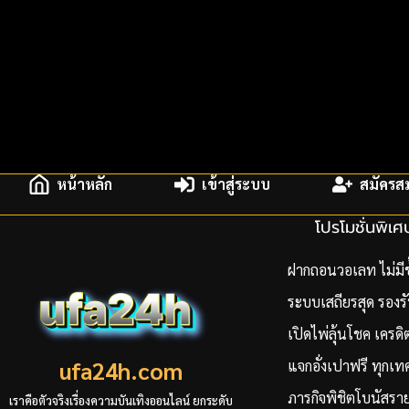
หน้าหลัก
เข้าสู่ระบบ
สมัครส
โปรโมชั่นพิเ
ฝากถอนวอเลท ไม่มีขั
ระบบเสถียรสุด รองร
เปิดไพ่ลุ้นโชค เครดิ
ufa24h.com
แจกอั่งเปาฟรี ทุกเ
ภารกิจพิชิตโบนัสรา
เราคือตัวจริงเรื่องความบันเทิงออนไลน์ ยกระดับ