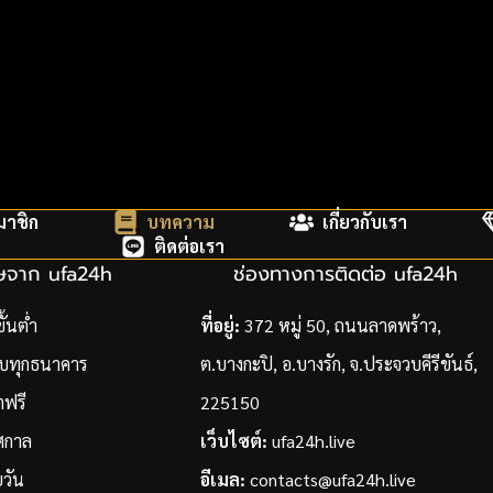
มาชิก
บทความ
เกี่ยวกับเรา
ติดต่อเรา
ศษจาก ufa24h
ช่องทางการติดต่อ ufa24h
้นต่ำ
ที่อยู่:
372 หมู่ 50, ถนนลาดพร้าว,
ับทุกธนาคาร
ต.บางกะปิ, อ.บางรัก, จ.ประจวบคีรีขันธ์,
ตฟรี
225150
ทศกาล
เว็บไซต์:
ufa24h.live
ยวัน
อีเมล:
contacts@ufa24h.live